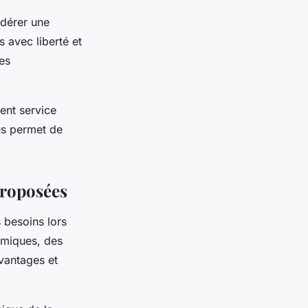
idérer une
s avec liberté et
es
ent service
ous permet de
proposées
 besoins lors
omiques, des
vantages et