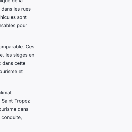
ique de la
 dans les rues
hicules sont
nsables pour
ncomparable. Ces
e, les sièges en
z dans cette
tourisme et
climat
e Saint-Tropez
tourisme dans
e conduite,