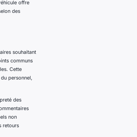
éhicule offre
 selon des
taires souhaitant
points communs
les. Cette
é du personnel,
opreté des
 commentaires
nels non
s retours