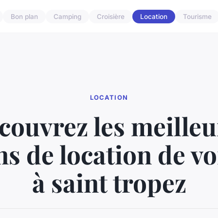
Bon plan
Camping
Croisière
Location
Tourisme
LOCATION
couvrez les meilleu
ns de location de vo
à saint tropez