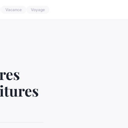
Vacance
Voyage
res
itures