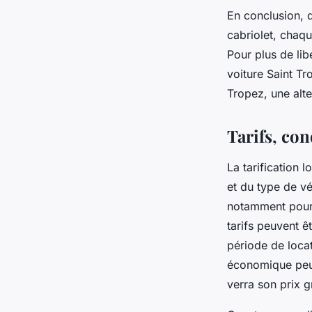
En conclusion, 
cabriolet, chaq
Pour plus de lib
voiture Saint Tr
Tropez, une alt
Tarifs, con
La tarification 
et du type de vé
notamment pour l
tarifs peuvent ê
période de locat
économique peut
verra son prix g