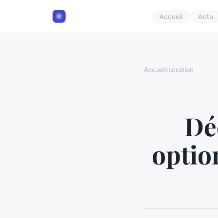
Accueil
Actu
Accueil
›
Location
Dé
optio