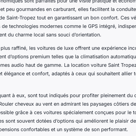
onomiques sont parfaites pour une visite pratique et économ
et peu gourmandes en carburant, elles facilitent la conduite
 de Saint-Tropez tout en garantissant un bon confort. Ces vé
 de technologies modernes comme le GPS intégré, indispe
ent du charme local sans souci d’orientation.
lus raffiné, les voitures de luxe offrent une expérience i
t d’options premium telles que la climatisation automatiqu
tèmes audio haut de gamme. La location voiture Saint Trope
 élégance et confort, adaptés à ceux qui souhaitent allier 
quant à eux, sont tout indiqués pour profiter pleinement du 
Rouler cheveux au vent en admirant les paysages côtiers d
essible grâce à ces voitures spécialement conçues pour le 
les sont souvent dotées d’options qui améliorent le plaisir d
nsions confortables et un système de son performant.