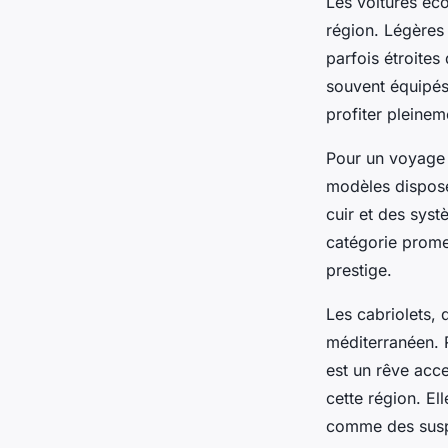
Les voitures éc
région. Légères 
parfois étroites
souvent équipés
profiter pleinem
Pour un voyage p
modèles disposen
cuir et des sys
catégorie promet
prestige.
Les cabriolets, 
méditerranéen. 
est un rêve acc
cette région. El
comme des suspe