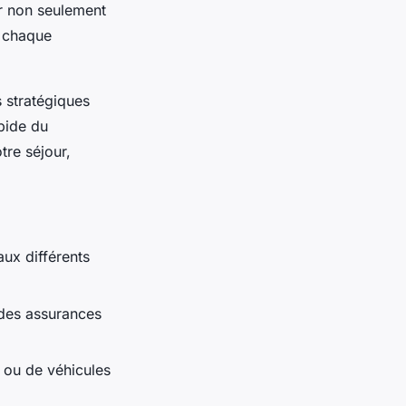
er non seulement
r chaque
 stratégiques
apide du
tre séjour,
aux différents
 des assurances
s ou de véhicules