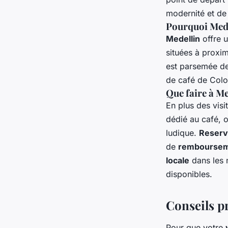
modernité et de 
Pourquoi Mede
Medellin
offre u
situées à proxim
est parsemée de
de café de Col
Que faire à Me
En plus des vis
dédié au café, 
ludique.
Reserve
de
rembourseme
locale
dans les 
disponibles.
Conseils pr
Pour que votre