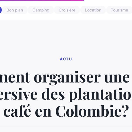
Bon plan
Camping
Croisière
Location
Tourisme
ACTU
nt organiser une 
rsive des plantatio
café en Colombie?