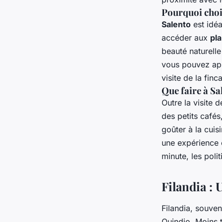
Pourquoi choi
Salento
est idé
accéder aux
pla
beauté naturell
vous pouvez app
visite de la fi
Que faire à Sa
Outre la visite 
des petits café
goûter à la cui
une expérience 
minute, les polit
Filandia :
Filandia, souven
Quindio. Moins t