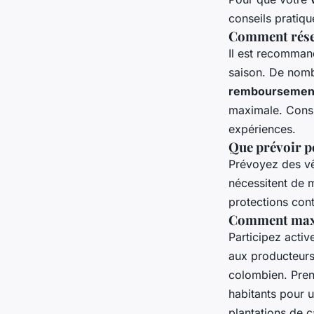
conseils pratiqu
Comment réser
Il est recomma
saison. De nomb
remboursemen
maximale. Consu
expériences.
Que prévoir p
Prévoyez des vê
nécessitent de 
protections contr
Comment maxi
Participez acti
aux producteurs
colombien. Pre
habitants pour 
plantations de 