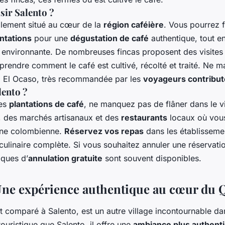
sir Salento ?
alement situé au cœur de la
région caféière
. Vous pourrez 
ntations
pour une
dégustation de café
authentique, tout en
e environnante. De nombreuses fincas proposent des visites
rendre comment le café est cultivé, récolté et traité. Ne 
nca El Ocaso, très recommandée par les
voyageurs contribut
lento ?
des
plantations de café
, ne manquez pas de flâner dans le vi
s, des marchés artisanaux et des
restaurants
locaux où vou
sine colombienne.
Réservez vos repas
dans les établisseme
culinaire complète. Si vous souhaitez annuler une réservati
iques d’
annulation gratuite
sont souvent disponibles.
 Une expérience authentique au cœur du 
t comparé à Salento, est un autre village incontournable da
ouristique que Salento, il offre une
ambiance plus authent