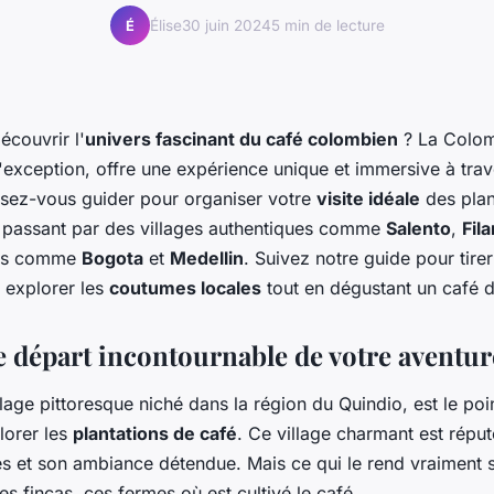
Élise
30 juin 2024
5 min de lecture
É
écouvrir l'
univers fascinant du café colombien
? La Colom
'exception, offre une expérience unique et immersive à trav
issez-vous guider pour organiser votre
visite idéale
des plan
 passant par des villages authentiques comme
Salento
,
Fil
lles comme
Bogota
et
Medellin
. Suivez notre guide pour tirer
 explorer les
coutumes locales
tout en dégustant un café d
Le départ incontournable de votre aventur
illage pittoresque niché dans la région du Quindio, est le po
lorer les
plantations de café
. Ce village charmant est répu
s et son ambiance détendue. Mais ce qui le rend vraiment sp
es fincas, ces fermes où est cultivé le café.