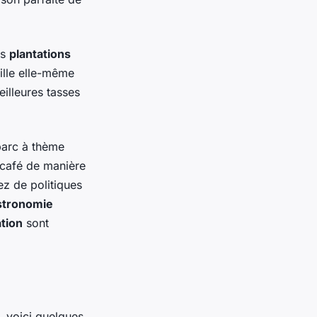
es
plantations
ille elle-même
illeures tasses
parc à thème
 café de manière
ez de politiques
stronomie
tion
sont
, voici quelques