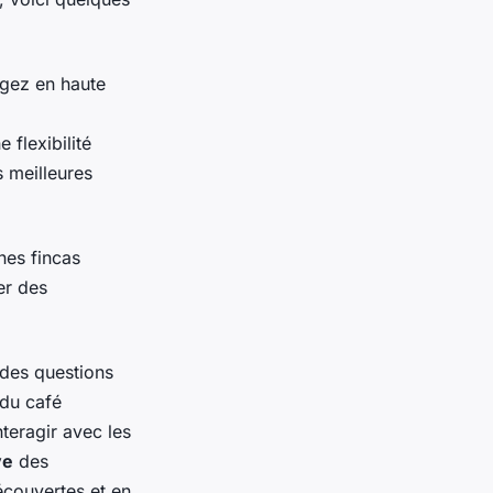
agez en haute
 flexibilité
s meilleures
nes fincas
er des
 des questions
 du café
nteragir avec les
ve
des
écouvertes et en