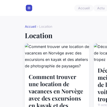
Accueil
Actu
Accueil
› Location
Location
Déc
Comment trouver
mei
une location de
de 
vacances en Norvège
voi
avec des excursions
tro
en kayak et des
11 oct