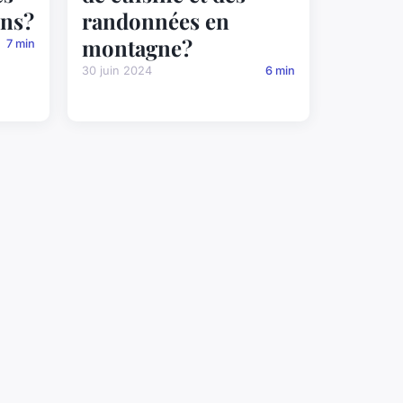
ins?
randonnées en
montagne?
7 min
30 juin 2024
6 min