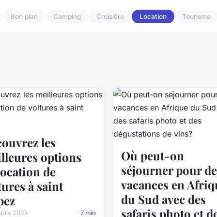
Bon plan
Camping
Croisière
Location
Tourisme
ouvrez les
Où peut-on
lleures options
séjourner pour de
location de
vacances en Afriq
tures à saint
du Sud avec des
pez
safaris photo et d
obre 2025
7 min