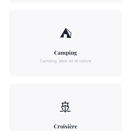
⛺
Camping
Camping, plein air et nature
🚢
Croisière