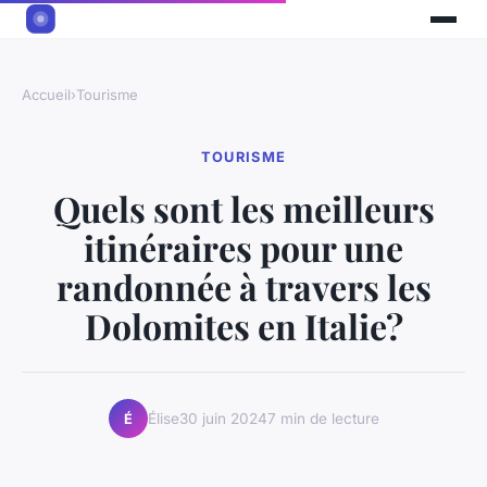
Accueil
›
Tourisme
TOURISME
Quels sont les meilleurs
itinéraires pour une
randonnée à travers les
Dolomites en Italie?
Élise
30 juin 2024
7 min de lecture
É