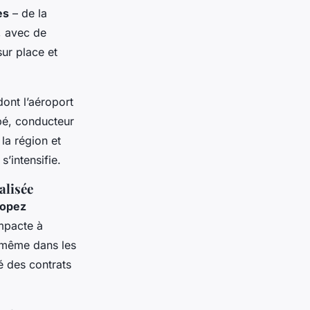
es
– de la
, avec de
sur place et
 dont l’aéroport
bé, conducteur
la région et
’intensifie.
alisée
ropez
ompacte à
s même dans les
té des contrats