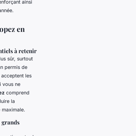
enforçant ainsi
’année.
ropez en
tiels à retenir
us sûr, surtout
un permis de
 acceptent les
si vous ne
ez
comprend
uire la
té maximale.
s grands