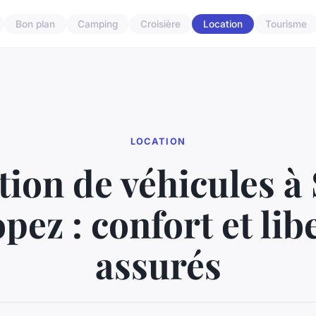
Bon plan
Camping
Croisière
Location
Tourisme
LOCATION
tion de véhicules à 
pez : confort et lib
assurés