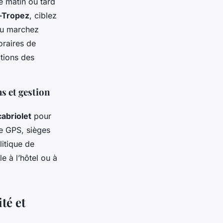
e matin ou tard
t-Tropez
, ciblez
 ou marchez
oraires de
ations des
s et gestion
cabriolet
pour
e GPS, sièges
litique de
le à l’hôtel ou à
té et