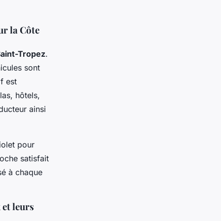
ur la Côte
Saint-Tropez
.
icules sont
f est
las, hôtels,
ucteur ainsi
iolet pour
oche satisfait
isé à chaque
et leurs