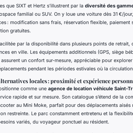
es que SIXT et Hertz s’illustrent par la
diversité des gamm
ospace familial ou SUV. On y loue une voiture dès 31 €/jour
s : modification sans frais, réservation flexible, paiement 
tion gratuites.
acilitée par la disponibilité dans plusieurs points de retrait,
ences en ville. Les équipements additionnels (GPS, siège bé
 assurent un confort sur-mesure, appréciable pour explorer 
placements pendant les périodes estivales où la circulation s
lternatives locales : proximité et expérience personn
ositionne comme une
agence de location véhicule Saint-T
service rapide et sur mesure. Son catalogue s’étend de la c
u scooter au Mini Moke, parfait pour des déplacements aisé
ion restreinte. Le parc constamment entretenu et la flexibili
esoins variés, du voyageur ponctuel au résident.