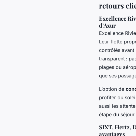
retours cli
Excellence Riv
d’Azur
Excellence Rivi
Leur flotte prop
contrôlés avant 
transparent : pas
plages ou aérop
que ses passage
L’option de
conc
profiter du sole
aussi les atten
étape du séjour.
SIXT, Hertz, D
avantages