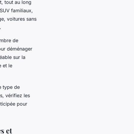
, tout au long
 SUV familiaux,
ge, voitures sans
.
nombre de
 pour déménager
éable sur la
 et le
e type de
, vérifiez les
nticipée pour
s et