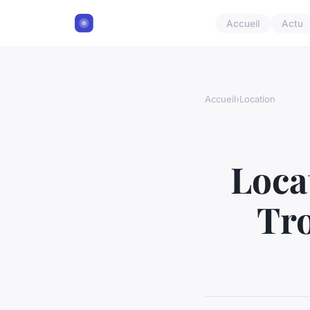
Accueil
Actu
Accueil
›
Location
Loca
Tro