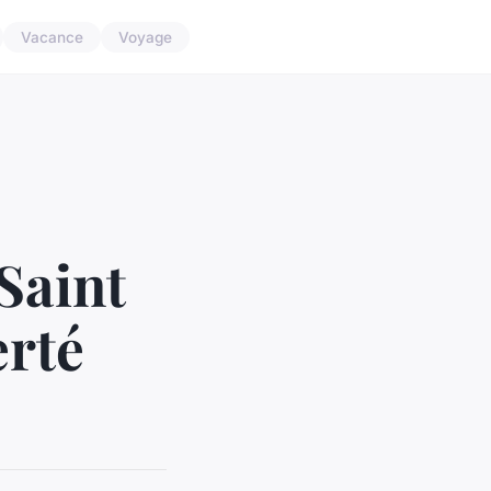
Vacance
Voyage
Saint
erté