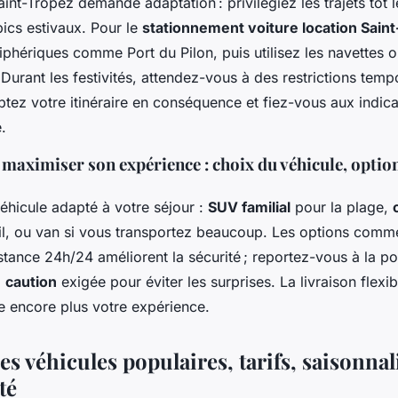
int-Tropez demande adaptation : privilégiez les trajets tôt l
 pics estivaux. Pour le
stationnement voiture location Sain
iphériques comme Port du Pilon, puis utilisez les navettes
 Durant les festivités, attendez-vous à des restrictions temp
aptez votre itinéraire en conséquence et fiez-vous aux indic
.
maximiser son expérience : choix du véhicule, option
éhicule adapté à votre séjour :
SUV familial
pour la plage,
eil, ou van si vous transportez beaucoup. Les options comm
stance 24h/24 améliorent la sécurité ; reportez-vous à la po
a
caution
exigée pour éviter les surprises. La livraison flexib
ie encore plus votre expérience.
es véhicules populaires, tarifs, saisonnali
té